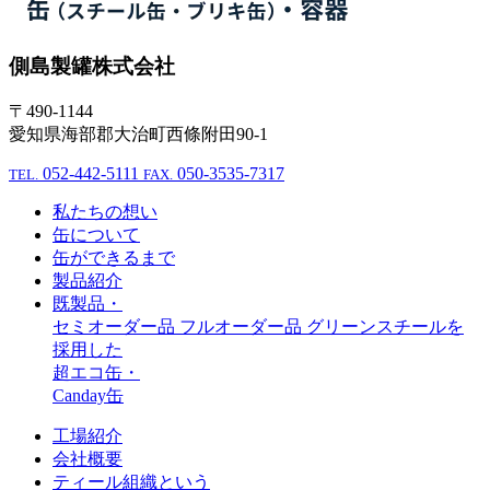
側島製罐株式会社
〒490-1144
愛知県海部郡大治町西條附田90-1
052-442-5111
050-3535-7317
TEL.
FAX.
私たちの想い
缶について
缶ができるまで
製品紹介
既製品・
セミオーダー品
フルオーダー品
グリーンスチールを
採用した
超エコ缶・
Canday缶
工場紹介
会社概要
ティール組織という