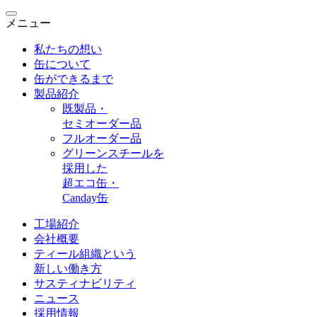
メニュー
私たちの想い
缶について
缶ができるまで
製品紹介
既製品・
セミオーダー品
フルオーダー品
グリーンスチールを
採用した
超エコ缶・
Canday缶
工場紹介
会社概要
ティール組織という
新しい働き方
サスティナビリティ
ニュース
採用情報