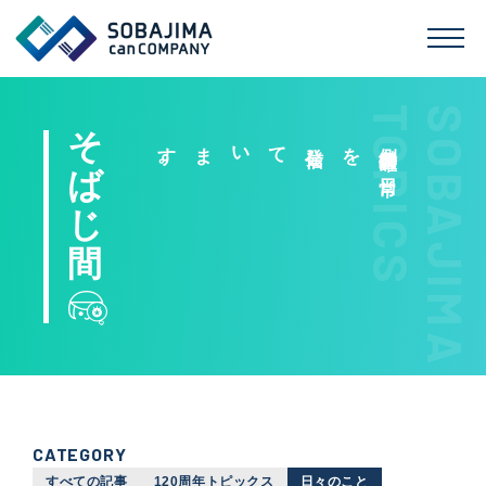
TOPICS
SOBAJIMA
そ
発信し
ています
。
側島製罐の
日常
を
ば
じ
そばじ間
間
CATEGORY
すべての記事
120周年トピックス
日々のこと